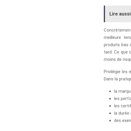
Lire aussi
Concrètement,
meilleure ten
produits bas 
tard. Ce que 
moins de risqu
Privilégie les
Dans la prati
la marqu
les per
les certi
la durée
des exem