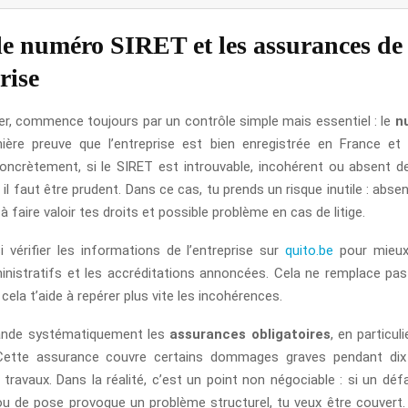
 le numéro SIRET et les assurances de
rise
er, commence toujours par un contrôle simple mais essentiel : le
n
ière preuve que l’entreprise est bien enregistrée en France et 
oncrètement, si le SIRET est introuvable, incohérent ou absent
l faut être prudent. Dans ce cas, tu prends un risque inutile : abs
té à faire valoir tes droits et possible problème en cas de litige.
 vérifier les informations de l’entreprise sur
quito.be
pour mieux
nistratifs et les accréditations annoncées. Cela ne remplace pas
cela t’aide à repérer plus vite les incohérences.
ande systématiquement les
assurances obligatoires
, en particul
Cette assurance couvre certains dommages graves pendant dix
travaux. Dans la réalité, c’est un point non négociable : si un défa
ou de pose provoque un problème structurel, tu veux être couver