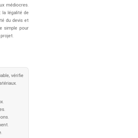
ux médiocres.
 la légalité de
rté du devis et
e simple pour
projet.
ble, vérifie
atériaux.
x.
es.
ions.
ment.
e.