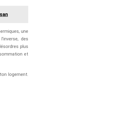
isan
hermiques, une
l’inverse, des
désordres plus
onsommation et
ton logement.