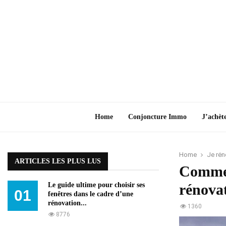
Home
Conjoncture Immo
J’achèt
Home
Je rén
ARTICLES LES PLUS LUS
Comment
Le guide ultime pour choisir ses
rénovat
01
fenêtres dans le cadre d’une
rénovation...
1360
8776