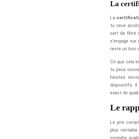
La certi
La
certifica
tu veux accéd
sert de filtre
s’engage sur 
reste un bon s
Ce que cela im
tu peux souve
hésites enco
dispositifs. 
exact de quali
Le rapp
Le prix compt
plus rentable
moindre quali