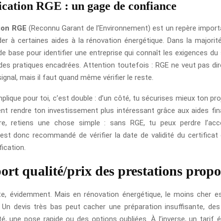
fication RGE : un gage de confiance
tion RGE
(Reconnu Garant de l’Environnement) est un repère importa
er à certaines aides à la rénovation énergétique. Dans la majorité
 de base pour identifier une entreprise qui connaît les exigences du
des pratiques encadrées. Attention toutefois : RGE ne veut pas dire
ignal, mais il faut quand même vérifier le reste.
plique pour toi, c’est double : d’un côté, tu sécurises mieux ton proje
nt rendre ton investissement plus intéressant grâce aux aides fina
re, retiens une chose simple : sans RGE, tu peux perdre l’acc
Il est donc recommandé de vérifier la date de validité du certificat
fication.
ort qualité/prix des prestations propo
e, évidemment. Mais en rénovation énergétique, le moins cher e
. Un devis très bas peut cacher une préparation insuffisante, de
té, une pose rapide ou des options oubliées. À l’inverse, un tarif é