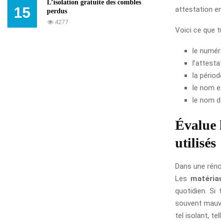
L’isolation gratuite des combles
15
attestation en
perdus
4277
Voici ce que 
le numér
l’attest
la périod
le nom ex
le nom de
Évalue 
utilisés
Dans une réno
Les
matériau
quotidien. Si
souvent mauvai
tel isolant, t