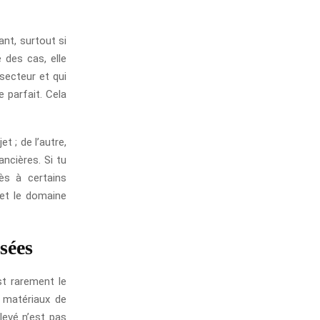
nt, surtout si
 des cas, elle
 secteur et qui
 parfait. Cela
t ; de l’autre,
ncières. Si tu
ès à certains
 et le domaine
sées
st rarement le
s matériaux de
levé n’est pas