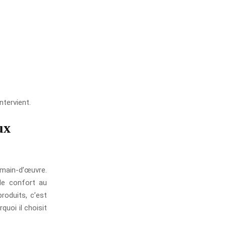
ntervient.
ux
 main-d’œuvre.
 le confort au
roduits, c’est
quoi il choisit