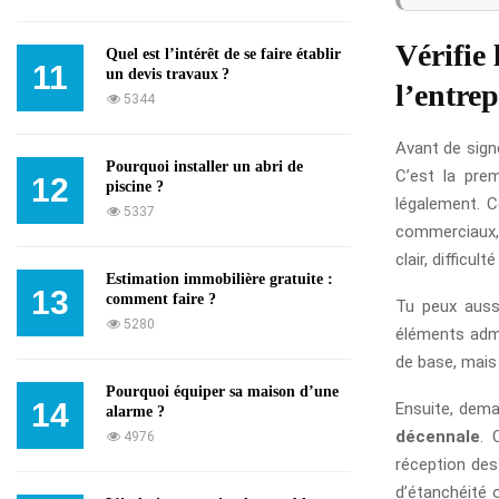
Vérifie
Quel est l’intérêt de se faire établir
11
un devis travaux ?
l’entrep
5344
Avant de sign
Pourquoi installer un abri de
C’est la prem
12
piscine ?
légalement. C
5337
commerciaux, i
clair, difficul
Estimation immobilière gratuite :
13
comment faire ?
Tu peux aussi
5280
éléments admi
de base, mais 
Pourquoi équiper sa maison d’une
14
Ensuite, dem
alarme ?
décennale
. 
4976
réception des 
d’étanchéité 