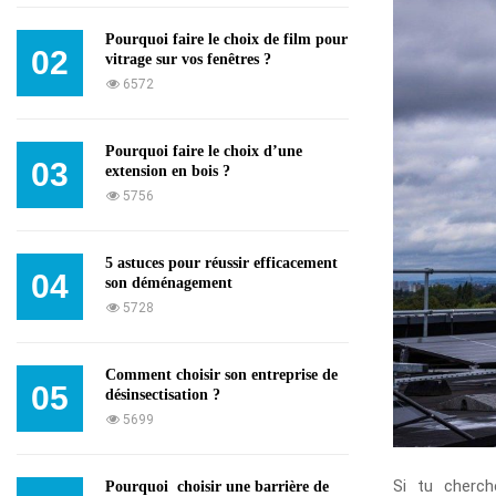
Pourquoi faire le choix de film pour
02
vitrage sur vos fenêtres ?
6572
Pourquoi faire le choix d’une
03
extension en bois ?
5756
5 astuces pour réussir efficacement
04
son déménagement
5728
Comment choisir son entreprise de
05
désinsectisation ?
5699
Si tu cherc
Pourquoi choisir une barrière de