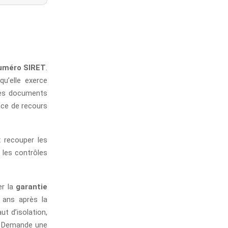
uméro SIRET
.
qu’elle exerce
 des documents
ence de recours
 recouper les
 les contrôles
ier la
garantie
 ans après la
ut d’isolation,
t. Demande une