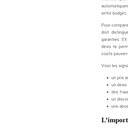
automatiqueme
entre budget,
Pour comparer
doit distingu
garanties. S’i
devis te perm
coûts peuvent
Voici les signa
un prix 
un devis 
des frai
un disco
une abse
L’importa