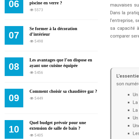
06
piscine en verre ?
mauvaises sur
5573
Dans la pratiq
l’entreprise, 
sa capacité 
Se former à la décoration
07
d’intérieur
comparer sere
5498
Les avantages que l’on dispose en
08
ayant une cuisine équipée
5456
L’essentiel
son numéro
Comment choisir sa chaudière gaz ?
Un 
09
5449
La
La 
Un 
Quel budget prévoir pour une
Un
10
extension de salle de bain ?
Les
5405