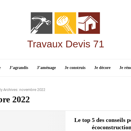
e
J’agrandis
J’aménage
Je construis
Je décore
Je rén
y Archives: novembre 2022
re 2022
Le top 5 des conseils 
écoconstructio