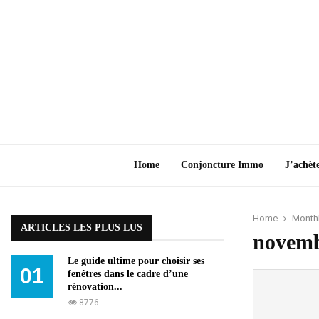
Home
Conjoncture Immo
J’achèt
Home
Monthl
ARTICLES LES PLUS LUS
novemb
Le guide ultime pour choisir ses
01
fenêtres dans le cadre d’une
rénovation...
8776