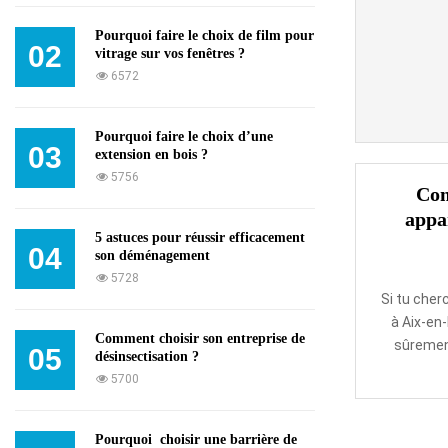
Pourquoi faire le choix de film pour
02
vitrage sur vos fenêtres ?
6572
Pourquoi faire le choix d’une
03
extension en bois ?
5756
Com
appa
5 astuces pour réussir efficacement
04
son déménagement
5728
Si tu cher
à Aix-en
Comment choisir son entreprise de
sûremen
05
désinsectisation ?
5700
Pourquoi choisir une barrière de