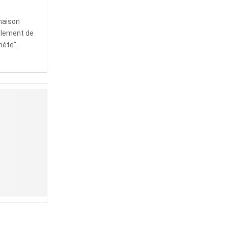
maison
eulement de
nète”.